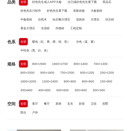
品类
全部
好色先生成人APP大板
法兰绒好色先生黄下载
双品石
好色先生污软件
好色先生黄下载
亲肤岩板
大板瓷砖
中板瓷砖
自然木
钻石釉大理石
花岗岩
大理石
仿古砖
青金大理石
水泥砖
内墙砖
工程定制
色系
全部
暖色（红、黄、橙、棕、彩）
冷色（蓝、紫）
中性色（黑、白、灰）
规格
全部
800×2600
1600×2700
800×1400
700×1300
800×2000
900×1800
750×1500
600×1200
200×1200
1600×3200
1200×2400
900×900
800×800
150×900
450x900
400×800
600×600
300×600
300×300
空间
全部
客厅
餐厅
厨房
玄关
卧室
卫浴
别墅
阳台
户外