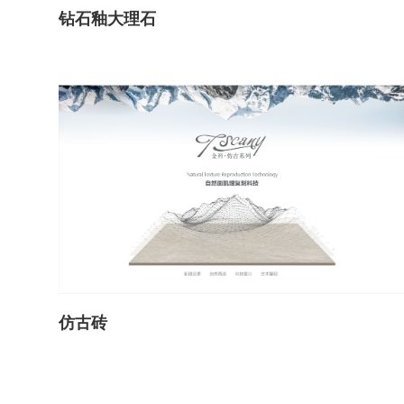
钻石釉大理石
仿古砖