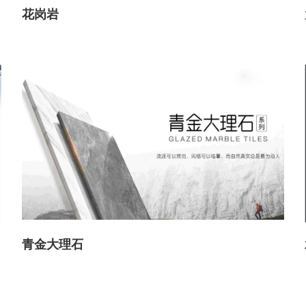
花岗岩
青金大理石