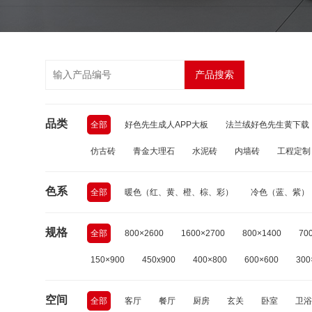
产品搜索
品类
全部
好色先生成人APP大板
法兰绒好色先生黄下载
仿古砖
青金大理石
水泥砖
内墙砖
工程定制
色系
全部
暖色（红、黄、橙、棕、彩）
冷色（蓝、紫）
规格
全部
800×2600
1600×2700
800×1400
70
150×900
450x900
400×800
600×600
300
空间
全部
客厅
餐厅
厨房
玄关
卧室
卫浴